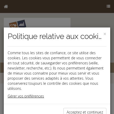
×
Politique relative aux cookies
Comme tous les sites de confiance, ce site utilise des
cookies. Les cookies vous permettent de vous connecter
en tout sécurité, de sauvegarder vos préférences (veille,
Base documentaire
newsletter, recherche, etc.). Ils nous permettent également
de mieux vous connaitre pour mieux vous servir et vous
Dépêches
proposer des services adaptés à vos attentes. Vous
conserverez toujours le contrôle des cookies que nous
utilisons.
j
a
b
Gérer vos préférences
Social
Date: 2019-04-26
SEUILS D'EFFECTIFS APRÈS LA LOI PACTE
Acceptez et continuez