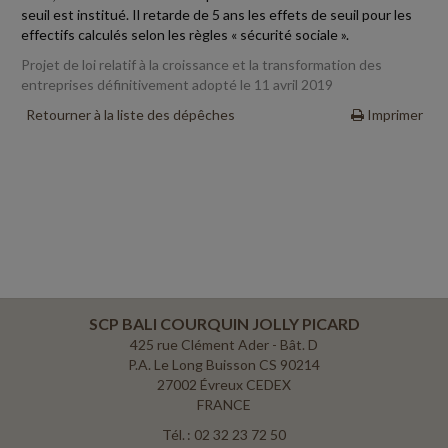
seuil est institué. Il retarde de 5 ans les effets de seuil pour les
effectifs calculés selon les règles « sécurité sociale ».
Projet de loi relatif à la croissance et la transformation des
entreprises définitivement adopté le 11 avril 2019
Retourner à la liste des dépêches
Imprimer
SCP BALI COURQUIN JOLLY PICARD
425 rue Clément Ader - Bât. D
P.A. Le Long Buisson CS 90214
27002 Évreux CEDEX
FRANCE
Tél. : 02 32 23 72 50