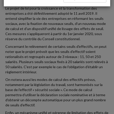
Le projet de loi pour la croissance et la transformation des
entreprises a été définitivement adopté le 11 avril 2019. Il
entend simplifier la vie des entreprises en réformant les seuils
sociaux, avec la fixation de nouveaux seuils, d'un nouveau mode
de calcul et d'un dispositif unifié de lissage des effets de seuil.
Ces mesures s'appliqueront à partir du 1er janvier 2020, sous
réserve du contrôle du Conseil constitutionnel.
Concernant le relèvement de certains seuils d'effectifs, on peut
noter que le projet prévoit que les seuils d'effectif soient
rationalisés et regroupés autour de 3 niveaux : 11, 50 et 250
salariés. Plusieurs seuils sociaux fixés à 20 salariés sont relevés à
50 salariés. C'est par exemple le cas de l'obligation d'établir un
règlement intérieur.
On notera aussi les modes de calcul des effectifs prévus,
notamment par la législation du travail, sont harmonisés sur la
base de l'effectif « sécurité sociale ». Ce mode de calcul
permettra d'utiliser la déclaration sociale nominative et à terme
d'obtenir un décompte automatique pour un plus grand nombre
de seuils d'effectif.
Enfin, un mécanisme unifié et pérenne de limitation des effets de