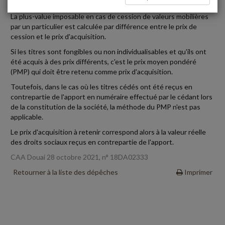
La plus-value imposable en cas de cession de valeurs mobilières
par un particulier est calculée par différence entre le prix de
cession et le prix d'acquisition.
Si les titres sont fongibles ou non individualisables et qu'ils ont
été acquis à des prix différents, c'est le prix moyen pondéré
(PMP) qui doit être retenu comme prix d'acquisition.
Toutefois, dans le cas où les titres cédés ont été reçus en
contrepartie de l'apport en numéraire effectué par le cédant lors
de la constitution de la société, la méthode du PMP n'est pas
applicable.
Le prix d'acquisition à retenir correspond alors à la valeur réelle
des droits sociaux reçus en contrepartie de l'apport.
CAA Douai 28 octobre 2021, n° 18DA02333
Retourner à la liste des dépêches
Imprimer