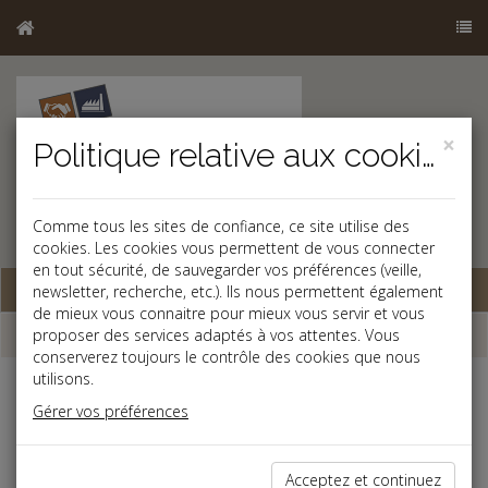
×
Politique relative aux cookies
Comme tous les sites de confiance, ce site utilise des
cookies. Les cookies vous permettent de vous connecter
en tout sécurité, de sauvegarder vos préférences (veille,
Base documentaire
newsletter, recherche, etc.). Ils nous permettent également
de mieux vous connaitre pour mieux vous servir et vous
Dépêches
proposer des services adaptés à vos attentes. Vous
conserverez toujours le contrôle des cookies que nous
utilisons.
j
a
b
Gérer vos préférences
Fiscal TPE
Date: 2021-11-24
CALCUL D'UNE PLUS-VALUE DE CESSION DE TITRES
Acceptez et continuez