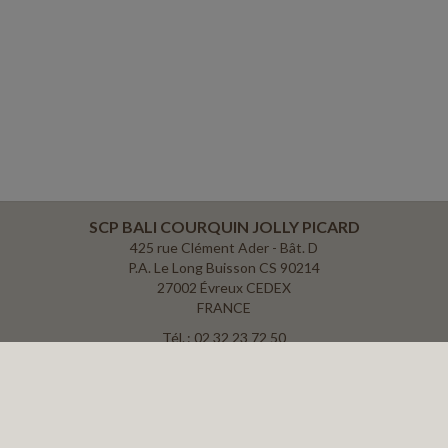
SCP BALI COURQUIN JOLLY PICARD
425 rue Clément Ader - Bât. D
P.A. Le Long Buisson CS 90214
27002 Évreux CEDEX
FRANCE
Tél. : 02 32 23 72 50
Fax : 02 32 28 42 49
ACCUEIL