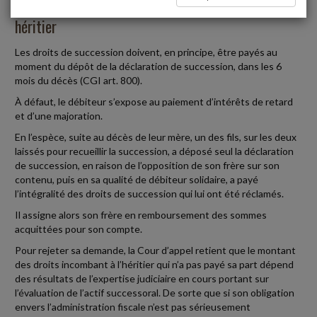
Paiement des droits de succession par un seul
héritier
Les droits de succession doivent, en principe, être payés au
moment du dépôt de la déclaration de succession, dans les 6
mois du décès (CGI art. 800).
À défaut, le débiteur s’expose au paiement d’intérêts de retard
et d’une majoration.
En l’espèce, suite au décès de leur mère, un des fils, sur les deux
laissés pour recueillir la succession, a déposé seul la déclaration
de succession, en raison de l’opposition de son frère sur son
contenu, puis en sa qualité de débiteur solidaire, a payé
l’intégralité des droits de succession qui lui ont été réclamés.
Il assigne alors son frère en remboursement des sommes
acquittées pour son compte.
Pour rejeter sa demande, la Cour d’appel retient que le montant
des droits incombant à l’héritier qui n’a pas payé sa part dépend
des résultats de l’expertise judiciaire en cours portant sur
l’évaluation de l’actif successoral. De sorte que si son obligation
envers l’administration fiscale n’est pas sérieusement