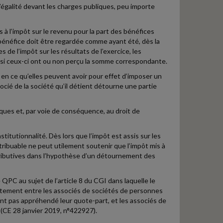
 l’égalité devant les charges publiques, peu importe
à l’impôt sur le revenu pour la part des bénéfices
 bénéfice doit être regardée comme ayant été, dès la
 de l’impôt sur les résultats de l’exercice, les
er si ceux-ci ont ou non perçu la somme correspondante.
 en ce qu’elles peuvent avoir pour effet d’imposer un
socié de la société qu’il détient détourne une partie
iques et, par voie de conséquence, au droit de
itutionnalité. Dès lors que l’impôt est assis sur les
ribuable ne peut utilement soutenir que l’impôt mis à
ntributives dans l’hypothèse d’un détournement des
 QPC au sujet de l’article 8 du CGI dans laquelle le
raitement entre les associés de sociétés de personnes
aient pas appréhendé leur quote-part, et les associés de
 (CE 28 janvier 2019, n°422927).