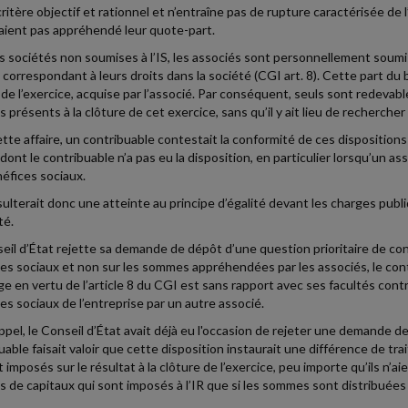
critère objectif et rationnel et n’entraîne pas de rupture caractérisée de
n’aient pas appréhendé leur quote-part.
s sociétés non soumises à l’IS, les associés sont personnellement soumis 
 correspondant à leurs droits dans la société (CGI art. 8). Cette part du
 de l’exercice, acquise par l’associé. Par conséquent, seuls sont redevables
s présents à la clôture de cet exercice, sans qu’il y ait lieu de recherch
tte affaire, un contribuable contestait la conformité de ces dispositions
dont le contribuable n’a pas eu la disposition, en particulier lorsqu’un as
éfices sociaux.
ésulterait donc une atteinte au principe d’égalité devant les charges publ
té.
eil d’État rejette sa demande de dépôt d’une question prioritaire de const
es sociaux et non sur les sommes appréhendées par les associés, le cont
ge en vertu de l’article 8 du CGI est sans rapport avec ses facultés co
es sociaux de l’entreprise par un autre associé.
ppel, le Conseil d’État avait déjà eu l'occasion de rejeter une demande de
uable faisait valoir que cette disposition instaurait une différence de t
t imposés sur le résultat à la clôture de l’exercice, peu importe qu’ils n’
s de capitaux qui sont imposés à l’IR que si les sommes sont distribuées