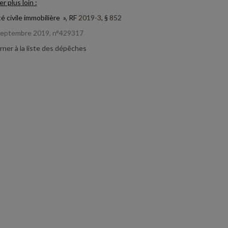
er plus loin :
é civile immobilière », RF
2019-3
, §
852
septembre 2019, n°429317
ner à la liste des dépêches