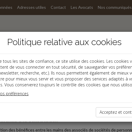
onnées
Adresses utiles
Contact
Les Avocats
Nos communiqués
Politique relative aux cookies
ous les sites de confiance, ce site utilise des cookies. Les cookies 
tent de vous connecter en tout sécurité, de sauvegarder vos préfére
, newsletter, recherche, etc.). Ils nous permettent également de mieux 
s
tre pour mieux vous servir et vous proposer des services adaptés à v
s. Vous conserverez toujours le contrôle des cookies que nous utiliso
ine,Fiscal
vos préférences
de l'impôt sur le revenu
osition des bénéfices entre les mains des associés des so
Acceptez et cont
onforme à la Constitution
ition des bénéfices entre les mains des associés de sociétés de personne