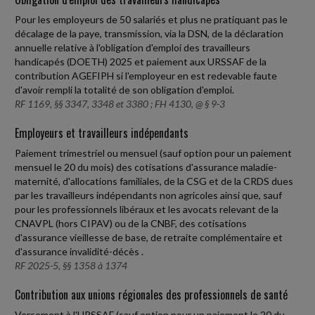
Pour les employeurs de 50 salariés et plus ne pratiquant pas le
décalage de la paye, transmission, via la DSN, de la déclaration
annuelle relative à l'obligation d'emploi des travailleurs
handicapés (DOETH) 2025 et paiement aux URSSAF de la
contribution AGEFIPH si l'employeur en est redevable faute
d'avoir rempli la totalité de son obligation d'emploi.
RF 1169, §§ 3347, 3348 et 3380 ; FH 4130, @ § 9-3
Employeurs et travailleurs indépendants
Paiement trimestriel ou mensuel (sauf option pour un paiement
mensuel le 20 du mois) des cotisations d'assurance maladie-
maternité, d'allocations familiales, de la CSG et de la CRDS dues
par les travailleurs indépendants non agricoles ainsi que, sauf
pour les professionnels libéraux et les avocats relevant de la
CNAVPL (hors CIPAV) ou de la CNBF, des cotisations
d'assurance vieillesse de base, de retraite complémentaire et
d'assurance invalidité-décès .
RF 2025-5, §§ 1358 à 1374
Contribution aux unions régionales des professionnels de santé
Versement à l'URSSAF (sauf option pour un paiement le 20 du