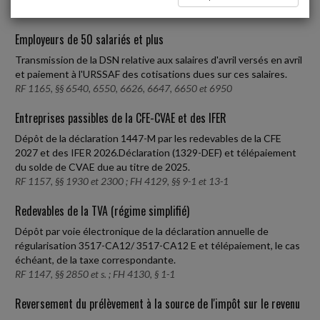
Employeurs de 50 salariés et plus
Transmission de la DSN relative aux salaires d'avril versés en avril
et paiement à l'URSSAF des cotisations dues sur ces salaires.
RF 1165, §§ 6540, 6550, 6626, 6647, 6650 et 6950
Entreprises passibles de la CFE-CVAE et des IFER
Dépôt de la déclaration 1447-M par les redevables de la CFE
2027 et des IFER 2026.Déclaration (1329-DEF) et télépaiement
du solde de CVAE due au titre de 2025.
RF 1157, §§ 1930 et 2300 ; FH 4129, §§ 9-1 et 13-1
Redevables de la TVA (régime simplifié)
Dépôt par voie électronique de la déclaration annuelle de
régularisation 3517-CA12/ 3517-CA12 E et télépaiement, le cas
échéant, de la taxe correspondante.
RF 1147, §§ 2850 et s. ; FH 4130, § 1-1
Reversement du prélèvement à la source de l'impôt sur le revenu