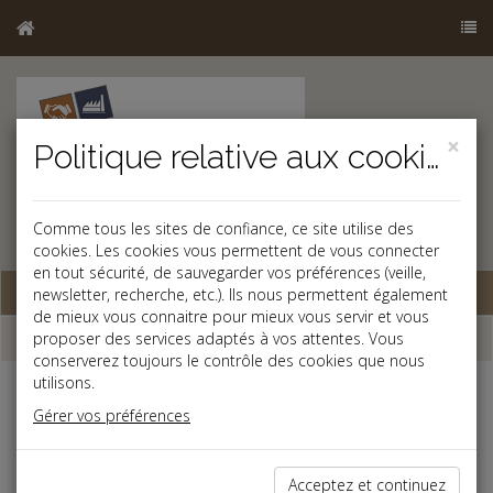
×
Politique relative aux cookies
Comme tous les sites de confiance, ce site utilise des
cookies. Les cookies vous permettent de vous connecter
en tout sécurité, de sauvegarder vos préférences (veille,
Base documentaire
newsletter, recherche, etc.). Ils nous permettent également
de mieux vous connaitre pour mieux vous servir et vous
Chiffres
proposer des services adaptés à vos attentes. Vous
conserverez toujours le contrôle des cookies que nous
utilisons.
IFI 2019
Gérer vos préférences
Fraction du
Ventilation
Taux
Montant
Cumul
patrimoine à
de la base
applicable
de
(en €)
taxer
imposable
l'impôt
Acceptez et continuez