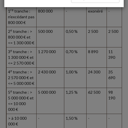
par tranche
(en €)
re
1
tranche :
800 000
-
exonéré
-
n'excédant pas
800 000 €
e
2
tranche : >
500 000
0,50 %
2 500
2 500
800 000 € et
<= 1 300 000 €
e
3
tranche : >
1 270 000
0,70 %
8 890
11
1 300 000 € et
390
<= 2 570 000 €
e
4
tranche : >
2 430 000
1,00 %
24 300
35
2 570 000 € et
690
<= 5 000 000 €
e
5
tranche : >
5 000 000
1,25 %
62 500
98
5 000 000 € et
190
<= 10 000
000 €
> à 10 000
-
1,50 %
-
-
000 €