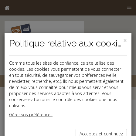
×
Politique relative aux cookies
Comme tous les sites de confiance, ce site utilise des
cookies. Les cookies vous permettent de vous connecter
en tout sécurité, de sauvegarder vos préférences (veille,
Base documentaire
newsletter, recherche, etc.). Ils nous permettent également
de mieux vous connaitre pour mieux vous servir et vous
Qui sommes-nous ?
proposer des services adaptés à vos attentes. Vous
conserverez toujours le contrôle des cookies que nous
utilisons.
Le Cabinet d’avocats
BALI COURQUIN JOLLY PICARD
a été créé en
2000 par le regroupement de professionnels du droit expérimentés
Gérer vos préférences
(anciens conseils juridiques, avocats, juristes « corporate »…), et est
une société civile professionnelle inscrite au barreau de l’Eure.
Acceptez et continuez