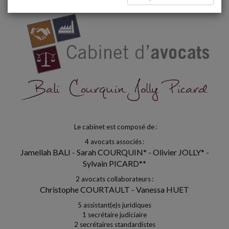
Le cabinet est composé de :
4 avocats associés :
Jamellah BALI - Sarah COURQUIN* - Olivier JOLLY* -
Sylvain PICARD**
2 avocats collaborateurs :
Christophe COURTAULT - Vanessa HUET
5 assistant(e)s juridiques
1 secrétaire judiciaire
2 secrétaires standardistes