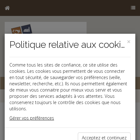
×
Politique relative aux cookies
Comme tous les sites de confiance, ce site utilise des
cookies. Les cookies vous permettent de vous connecter
en tout sécurité, de sauvegarder vos préférences (veille,
Base documentaire
newsletter, recherche, etc.). Ils nous permettent également
de mieux vous connaitre pour mieux vous servir et vous
Newsletter
proposer des services adaptés à vos attentes. Vous
conserverez toujours le contrôle des cookies que nous
utilisons.
Archives des lettres d'information
Gérer vos préférences
Actualités Comm'Avocat du 17 Juillet
15/07/2026
2026 du 15/07/2026
Acceptez et continuez
Actualités Comm'Avocat du 12 Juin
10/06/2026