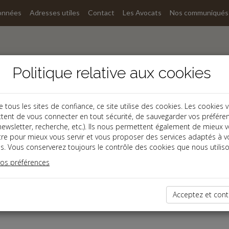
onnées
Adresses utiles
Contact
Les Avocats
Nos communiqués
Politique relative aux cookies
ous les sites de confiance, ce site utilise des cookies. Les cookies 
tent de vous connecter en tout sécurité, de sauvegarder vos préfére
, newsletter, recherche, etc.). Ils nous permettent également de mieux 
ter
tre pour mieux vous servir et vous proposer des services adaptés à v
s. Vous conserverez toujours le contrôle des cookies que nous utiliso
vos préférences
ce réservé
enu est réservé aux Clients
 êtes client, saisissez votre identifiant et votre mot de passe.
Acceptez et cont