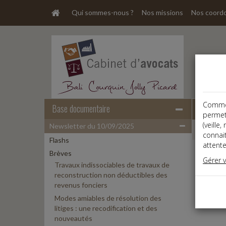
Qui sommes-nous ?
Nos missions
Nos coord
Comme t
Base documentaire
permet
(veille
Newsletter du 10/09/2025
Newslet
connai
Flashs
attente
Brèves
Gérer 
Travaux indissociables de travaux de
Espa
reconstruction non déductibles des
Ce cont
revenus fonciers
Si vous
Modes amiables de résolution des
litiges : une recodification et des
nouveautés