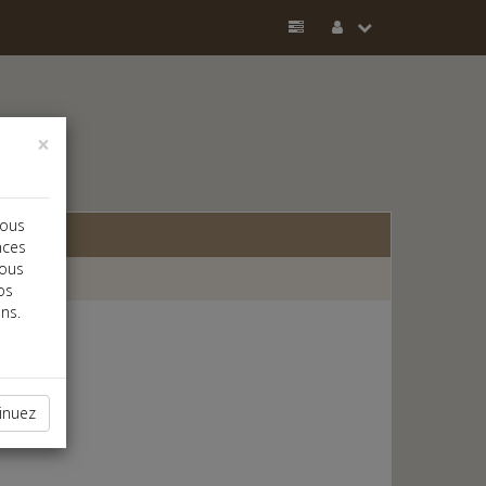
×
vous
nces
vous
os
ns.
inuez