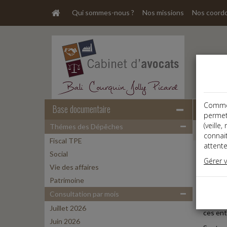
Qui sommes-nous ?
Nos missions
Nos coord
Comme t
Base documentaire
permet
(veille
Thémes des Dépêches
Dépêche
connai
Fiscal TPE
attente
Social
Vie des
Gérer 
Date: 
Vie des affaires
Patrimoine
ÉCONO
Consultation par mois
Les éco
Juillet 2026
ces ent
Juin 2026