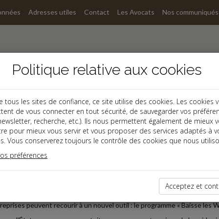
onnées
Adresses utiles
Contact
Les Avocats
Nos communiqués
Politique relative aux cookies
ous les sites de confiance, ce site utilise des cookies. Les cookies 
tent de vous connecter en tout sécurité, de sauvegarder vos préfére
, newsletter, recherche, etc.). Ils nous permettent également de mieux 
s
tre pour mieux vous servir et vous proposer des services adaptés à v
s. Vous conserverez toujours le contrôle des cookies que nous utiliso
 affaires
vos préférences
2023-06-28
MIES D'ÉNERGIE
Acceptez et cont
nomies d'énergie sont devenues une préoccupation majeure pour les TPE
reprises peuvent recourir à un nouvel outil : le programme « Baisse les W