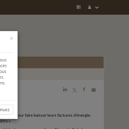
×
vous
nces
vous
os
ns.
j
a
b
inuez
/PME. Pour faire baisser leurs factures d'énergie,
atts ».