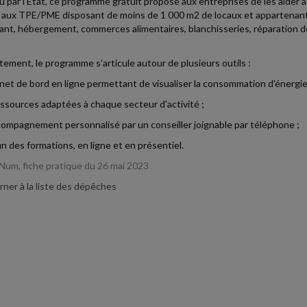
 par l'État, ce programme gratuit propose aux entreprises de les aider à
é aux TPE/PME disposant de moins de 1 000 m2 de locaux et appartenant 
ant, hébergement, commerces alimentaires, blanchisseries, réparation de 
ement, le programme s'articule autour de plusieurs outils :
rnet de bord en ligne permettant de visualiser la consommation d'énergie
essources adaptées à chaque secteur d'activité ;
compagnement personnalisé par un conseiller joignable par téléphone ;
fin des formations, en ligne et en présentiel.
Num, fiche pratique du 26 mai 2023
ner à la liste des dépêches