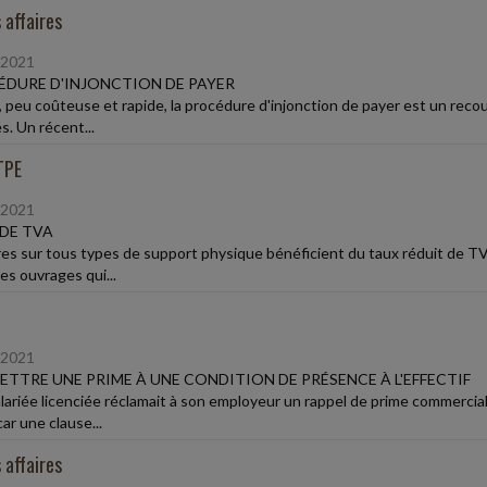
 affaires
/2021
DURE D'INJONCTION DE PAYER
 peu coûteuse et rapide, la procédure d'injonction de payer est un recours
s. Un récent...
TPE
/2021
DE TVA
vres sur tous types de support physique bénéficient du taux réduit de TV
 les ouvrages qui...
/2021
TTRE UNE PRIME À UNE CONDITION DE PRÉSENCE À L'EFFECTIF
lariée licenciée réclamait à son employeur un rappel de prime commerciale
ar une clause...
 affaires