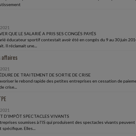
stissement
/2021
ER QUE LE SALARIÉ A PRIS SES CONGÉS PAYÉS
arié éducateur sportif contestait avoir été en congés du 9 au 30 juin 201
it. Il réclamait une...
 affaires
/2021
DURE DE TRAITEMENT DE SORTIE DE CRISE
voriser le rebond rapide des petites entreprises en cessation de paiements à
de crise...
TPE
/2021
T D'IMPÔT SPECTACLES VIVANTS
treprises soumises à l'IS qui produisent des spectacles vivants peuvent 
 spécifique. Elles...