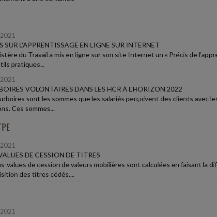
/2021
S SUR L'APPRENTISSAGE EN LIGNE SUR INTERNET
istère du Travail a mis en ligne sur son site Internet un « Précis de l'a
tils pratiques...
/2021
OIRES VOLONTAIRES DANS LES HCR À L'HORIZON 2022
urboires sont les sommes que les salariés perçoivent des clients avec les
ons. Ces sommes...
TPE
/2021
VALUES DE CESSION DE TITRES
s-values de cession de valeurs mobilières sont calculées en faisant la dif
sition des titres cédés....
/2021