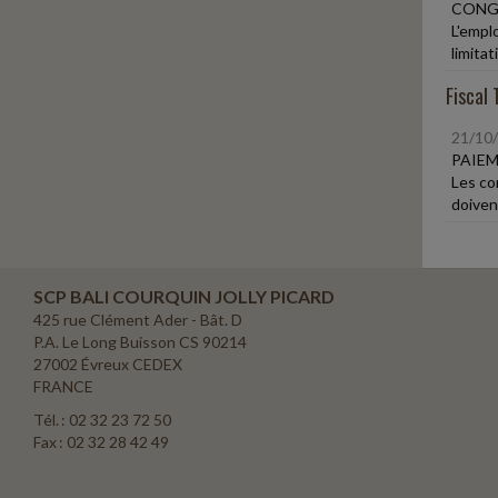
CONGÉ
L'empl
limita
Fiscal 
21/10
PAIEM
Les co
doiven
SCP BALI COURQUIN JOLLY PICARD
425 rue Clément Ader - Bât. D
P.A. Le Long Buisson CS 90214
27002 Évreux CEDEX
FRANCE
Tél. : 02 32 23 72 50
Fax : 02 32 28 42 49