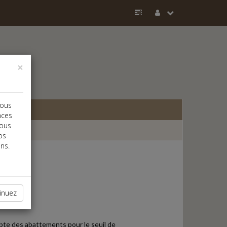
×
vous
nces
vous
os
ns.
inuez
mpte des abattements pour le seuil de