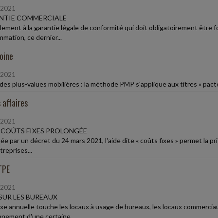
/2021
NTIE COMMERCIALE
èlement à la garantie légale de conformité qui doit obligatoirement être 
mation, ce dernier...
oine
/2021
 des plus-values mobilières : la méthode PMP s'applique aux titres « pact
 affaires
/2021
E COÛTS FIXES PROLONGÉE
uée par un décret du 24 mars 2021, l'aide dite « coûts fixes » permet la p
reprises...
TPE
/2021
SUR LES BUREAUX
xe annuelle touche les locaux à usage de bureaux, les locaux commerciau
nnement d'une certaine...