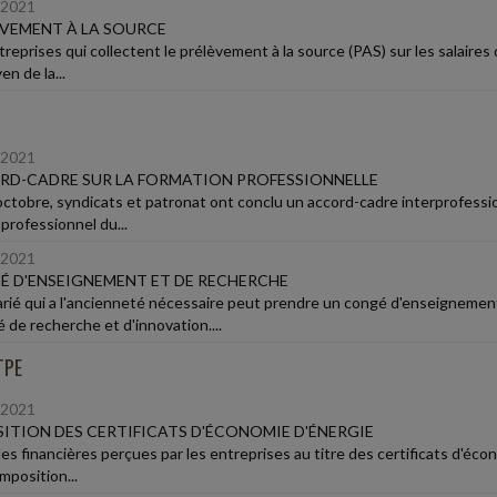
/2021
VEMENT À LA SOURCE
reprises qui collectent le prélèvement à la source (PAS) sur les salaires
n de la...
/2021
RD-CADRE SUR LA FORMATION PROFESSIONNELLE
octobre, syndicats et patronat ont conclu un accord-cadre interprofessio
professionnel du...
/2021
 D'ENSEIGNEMENT ET DE RECHERCHE
arié qui a l'ancienneté nécessaire peut prendre un congé d'enseigneme
é de recherche et d'innovation....
TPE
/2021
ITION DES CERTIFICATS D'ÉCONOMIE D'ÉNERGIE
des financières perçues par les entreprises au titre des certificats d'éco
mposition...