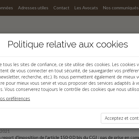
onnées
Adresses utiles
Contact
Les Avocats
Nos communiqués
Politique relative aux cookies
ous les sites de confiance, ce site utilise des cookies. Les cookies 
tent de vous connecter en tout sécurité, de sauvegarder vos préfére
, newsletter, recherche, etc.). Ils nous permettent également de mieux 
s
tre pour mieux vous servir et vous proposer des services adaptés à v
s. Vous conserverez toujours le contrôle des cookies que nous utiliso
 des dernières dépêches
vos préférences
Acceptez et cont
oine
/2021
 report d'imposition de l'article 150-0 D bis du CGI : pas de prise en co