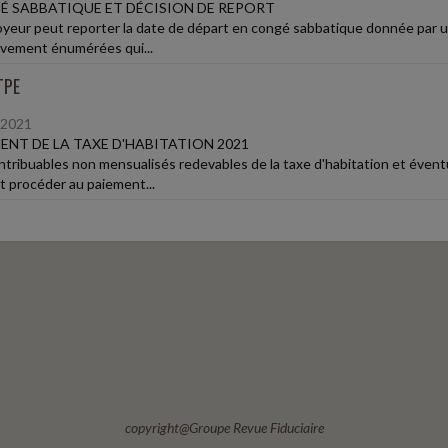
 SABBATIQUE ET DÉCISION DE REPORT
oyeur peut reporter la date de départ en congé sabbatique donnée par u
tivement énumérées qui...
TPE
/2021
ENT DE LA TAXE D'HABITATION 2021
ntribuables non mensualisés redevables de la taxe d'habitation et éventue
t procéder au paiement...
copyright@Groupe Revue Fiduciaire