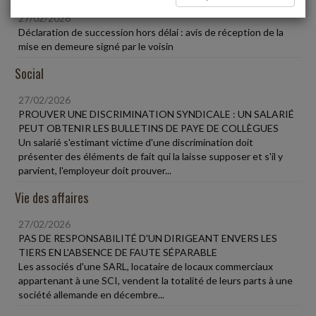
27/02/2026
Déclaration de succession hors délai : avis de réception de la
mise en demeure signé par le voisin
Social
27/02/2026
PROUVER UNE DISCRIMINATION SYNDICALE : UN SALARIÉ
PEUT OBTENIR LES BULLETINS DE PAYE DE COLLÈGUES
Un salarié s'estimant victime d'une discrimination doit
présenter des éléments de fait qui la laisse supposer et s'il y
parvient, l'employeur doit prouver...
Vie des affaires
27/02/2026
PAS DE RESPONSABILITÉ D'UN DIRIGEANT ENVERS LES
TIERS EN L'ABSENCE DE FAUTE SÉPARABLE
Les associés d'une SARL, locataire de locaux commerciaux
appartenant à une SCI, vendent la totalité de leurs parts à une
société allemande en décembre...