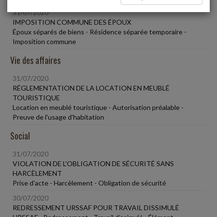
31/07/2020
IMPOSITION COMMUNE DES ÉPOUX
Époux séparés de biens - Résidence séparée temporaire -
Imposition commune
Vie des affaires
31/07/2020
RÉGLEMENTATION DE LA LOCATION EN MEUBLÉ
TOURISTIQUE
Location en meublé touristique - Autorisation préalable -
Preuve de l'usage d'habitation
Social
31/07/2020
VIOLATION DE L'OBLIGATION DE SÉCURITÉ SANS
HARCÈLEMENT
Prise d'acte - Harcèlement - Obligation de sécurité
30/07/2020
REDRESSEMENT URSSAF POUR TRAVAIL DISSIMULÉ