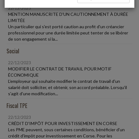
22/12/2023
MENTION MANUSCRITE D'UN CAUTIONNEMENT À DURÉE
LIMITÉE
Un particulier qui s'est porté caution au profit d'un créancier
professionnel pour une durée limitée peut tenter de se libérer
de son engagement si la...
Social
22/12/2023
MODIFIER LE CONTRAT DE TRAVAIL POUR MOTIF
ÉCONOMIQUE
L'employeur qui souhaite modifier le contrat de travail d'un
salarié doit solliciter, et obtenir, son accord préalable. Lorsqu'il
s'agit d'une modification...
Fiscal TPE
22/12/2023
CRÉDIT D'IMPÔT POUR INVESTISSEMENT EN CORSE
Les PME peuvent, sous certaines conditions, bénéficier d'un
crédit d'impôt pour investissement en Corse. Pour les