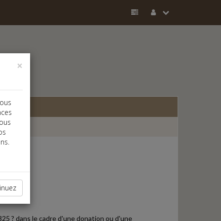
×
vous
nces
vous
os
ns.
inuez
 325 ? dans le cadre d'une donation ou d'une