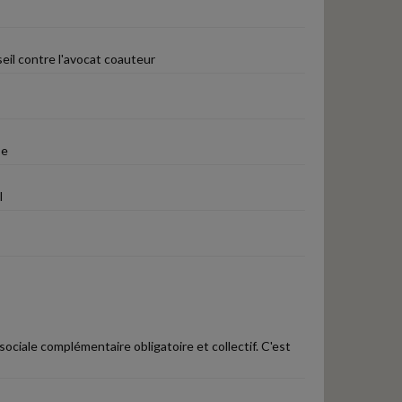
eil contre l'avocat coauteur
se
l
 sociale complémentaire obligatoire et collectif. C'est