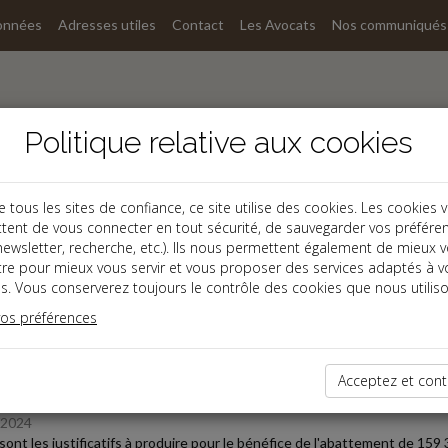
onnées
Adresses utiles
Contact
Les Avocats
Nos communiqués
Politique relative aux cookies
ous les sites de confiance, ce site utilise des cookies. Les cookies 
tent de vous connecter en tout sécurité, de sauvegarder vos préfére
, newsletter, recherche, etc.). Ils nous permettent également de mieux 
s
tre pour mieux vous servir et vous proposer des services adaptés à v
s. Vous conserverez toujours le contrôle des cookies que nous utiliso
 des dernières dépêches
vos préférences
Acceptez et cont
oine
/2024
sont les justificatifs à produire pour le bénéfice de l'abattement de 159