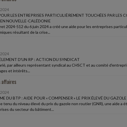
/2024
POUR LES ENTREPRISES PARTICULIÈREMENT TOUCHÉES PAR LES
 EN NOUVELLE-CALÉDONIE
ret 2024-512 du 6 juin 2024 a créé une aide pour les entreprises parti
iques résultant de la crise...
/2024
LEMENT D'UN RP : ACTION DU SYNDICAT
arié, par ailleurs représentant syndical au CHSCT et au comité d'entrepri
es et intérêts...
 affaires
/2024
ME DU BTP : AIDE POUR « COMPENSER » LE PRIX ÉLEVÉ DU GAZOL
 tenu du niveau élevé du prix du gazole non routier (GNR), une aide a é
rises du secteur du bâtiment...