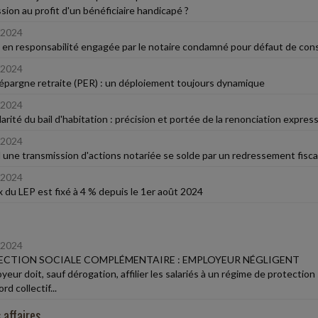
sion au profit d'un bénéficiaire handicapé ?
/2024
 en responsabilité engagée par le notaire condamné pour défaut de cons
/2024
'épargne retraite (PER) : un déploiement toujours dynamique
/2024
arité du bail d'habitation : précision et portée de la renonciation expres
/2024
une transmission d'actions notariée se solde par un redressement fisca
/2024
x du LEP est fixé à 4 % depuis le 1er août 2024
/2024
CTION SOCIALE COMPLÉMENTAIRE : EMPLOYEUR NÉGLIGENT
yeur doit, sauf dérogation, affilier les salariés à un régime de protection
rd collectif...
 affaires