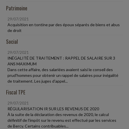
Patrimoine
29/07/2021
Acquisition en tontine par des époux séparés de biens et abus
de droit
Social
29/07/2021
INÉGALITÉ DE TRAITEMENT : RAPPEL DE SALAIRE SUR 3
ANS MAXIMUM
Dans cette affaire, des salariées avaient saisi le conseil des
prud'hommes pour obtenir un rappel de salaires pour inégalité
de traitement. Les juges d'appel...
Fiscal TPE
29/07/2021
RÉGULARISATION IR SUR LES REVENUS DE 2020
À la suite de la déclaration des revenus de 2020, le calcul
définitif de l'impôt sur le revenu est effectué par les services
de Bercy. Certains contribuables...