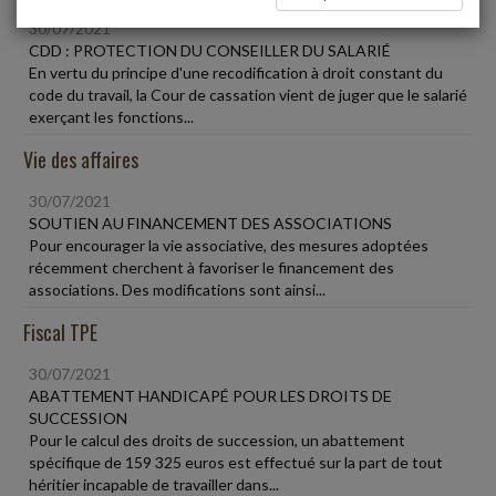
30/07/2021
CDD : PROTECTION DU CONSEILLER DU SALARIÉ
En vertu du principe d'une recodification à droit constant du
code du travail, la Cour de cassation vient de juger que le salarié
exerçant les fonctions...
Vie des affaires
30/07/2021
SOUTIEN AU FINANCEMENT DES ASSOCIATIONS
Pour encourager la vie associative, des mesures adoptées
récemment cherchent à favoriser le financement des
associations. Des modifications sont ainsi...
Fiscal TPE
30/07/2021
ABATTEMENT HANDICAPÉ POUR LES DROITS DE
SUCCESSION
Pour le calcul des droits de succession, un abattement
spécifique de 159 325 euros est effectué sur la part de tout
héritier incapable de travailler dans...