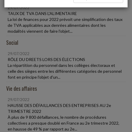
29/07/2022
TAUX DE TVA DANS L'ALIMENTAIRE
La loi de finances pour 2022 prévoit une simplification des taux
de TVA applicables aux denrées alimentaires dont les
modalités viennent de faire l'objet...
Social
29/07/2022
RÔLE DU DREETS LORS DES ÉLECTIONS
La répartition du personnel dans les collèges électoraux et
celle des sièges entre les différentes catégories de personnel
font en principe l'objet d'un...
Vie des affaires
29/07/2022
HAUSSE DES DÉFAILLANCES DES ENTREPRISES AU 2e
TRIMESTRE 2022
À plus de 9 800 défaillances, le nombre de procédures
collectives a presque doublé en France au 2e trimestre 2022,
en hausse de 49 % par rapport au 2e...