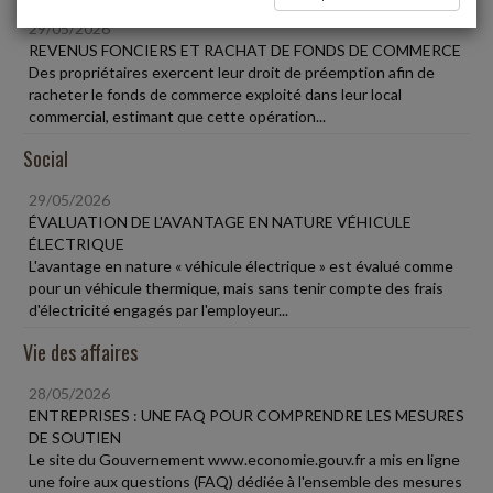
29/05/2026
REVENUS FONCIERS ET RACHAT DE FONDS DE COMMERCE
Des propriétaires exercent leur droit de préemption afin de
racheter le fonds de commerce exploité dans leur local
commercial, estimant que cette opération...
Social
29/05/2026
ÉVALUATION DE L'AVANTAGE EN NATURE VÉHICULE
ÉLECTRIQUE
L'avantage en nature « véhicule électrique » est évalué comme
pour un véhicule thermique, mais sans tenir compte des frais
d'électricité engagés par l'employeur...
Vie des affaires
28/05/2026
ENTREPRISES : UNE FAQ POUR COMPRENDRE LES MESURES
DE SOUTIEN
Le site du Gouvernement www.economie.gouv.fr a mis en ligne
une foire aux questions (FAQ) dédiée à l'ensemble des mesures