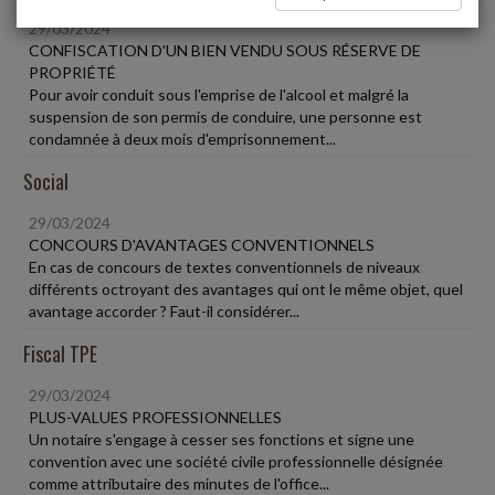
29/03/2024
CONFISCATION D'UN BIEN VENDU SOUS RÉSERVE DE
PROPRIÉTÉ
Pour avoir conduit sous l'emprise de l'alcool et malgré la
suspension de son permis de conduire, une personne est
condamnée à deux mois d'emprisonnement...
Social
29/03/2024
CONCOURS D'AVANTAGES CONVENTIONNELS
En cas de concours de textes conventionnels de niveaux
différents octroyant des avantages qui ont le même objet, quel
avantage accorder ? Faut-il considérer...
Fiscal TPE
29/03/2024
PLUS-VALUES PROFESSIONNELLES
Un notaire s'engage à cesser ses fonctions et signe une
convention avec une société civile professionnelle désignée
comme attributaire des minutes de l'office...