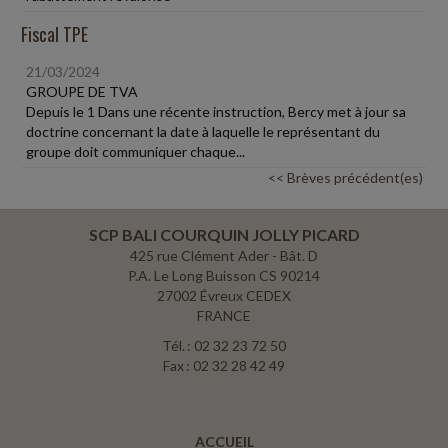
Fiscal TPE
21/03/2024
GROUPE DE TVA
Depuis le 1 Dans une récente instruction, Bercy met à jour sa
doctrine concernant la date à laquelle le représentant du
groupe doit communiquer chaque...
<< Brèves précédent(es)
SCP BALI COURQUIN JOLLY PICARD
425 rue Clément Ader - Bât. D
P.A. Le Long Buisson CS 90214
27002 Évreux CEDEX
FRANCE
Tél. : 02 32 23 72 50
Fax : 02 32 28 42 49
ACCUEIL