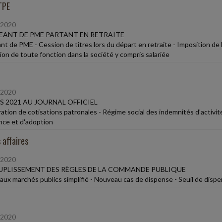
TPE
/2020
EANT DE PME PARTANT EN RETRAITE
nt de PME - Cession de titres lors du départ en retraite - Imposition de 
ion de toute fonction dans la société y compris salariée
/2020
SS 2021 AU JOURNAL OFFICIEL
ation de cotisations patronales - Régime social des indemnités d'activit
nce et d'adoption
 affaires
/2020
PLISSEMENT DES RÈGLES DE LA COMMANDE PUBLIQUE
aux marchés publics simplifié - Nouveau cas de dispense - Seuil de disp
/2020