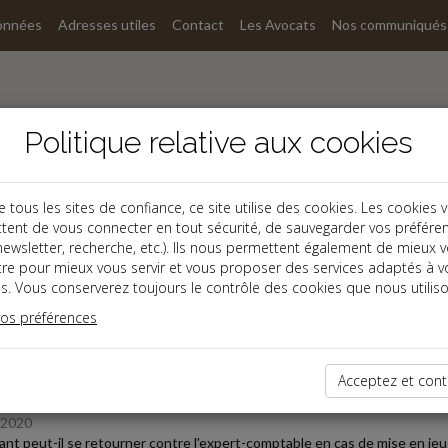
onnées
Adresses utiles
Contact
Les Avocats
Nos communiqués
Politique relative aux cookies
ous les sites de confiance, ce site utilise des cookies. Les cookies 
tent de vous connecter en tout sécurité, de sauvegarder vos préfére
, newsletter, recherche, etc.). Ils nous permettent également de mieux 
s
tre pour mieux vous servir et vous proposer des services adaptés à v
s. Vous conserverez toujours le contrôle des cookies que nous utiliso
 des dernières dépêches
vos préférences
Acceptez et cont
oine
/2020
ant peut-il se retourner contre l'expert-comptable en cas de mise en jeu