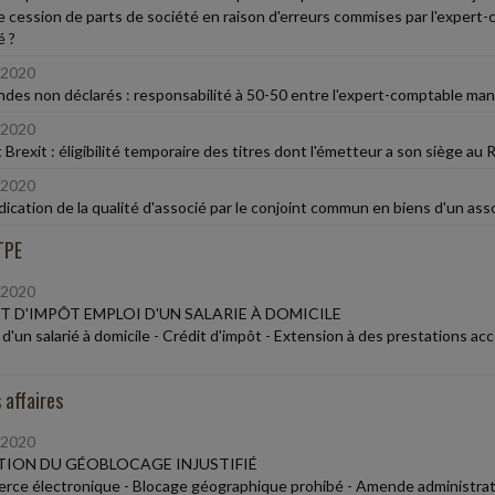
e cession de parts de société en raison d'erreurs commises par l'expert
é ?
/2020
ndes non déclarés : responsabilité à 50-50 entre l'expert-comptable man
/2020
 Brexit : éligibilité temporaire des titres dont l'émetteur a son siège a
/2020
ication de la qualité d'associé par le conjoint commun en biens d'un as
TPE
/2020
T D'IMPÔT EMPLOI D'UN SALARIE À DOMICILE
d'un salarié à domicile - Crédit d'impôt - Extension à des prestations ac
 affaires
/2020
ION DU GÉOBLOCAGE INJUSTIFIÉ
ce électronique - Blocage géographique prohibé - Amende administrat