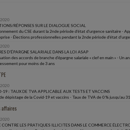
/2020
IONS/RÉPONSES SUR LE DIALOGUE SOCIAL
onnement du CSE durant la 2nde période d'état d'urgence sanitaire - Ap
eprise - Élections professionnelles pendant la 2nde période d'état d'urge
/2020
ES D'ÉPARGNE SALARIALE DANS LA LOI ASAP
sation des accords de branche d'épargne salariale « clef en main » - Un a
ressement pour moins de 3 ans
TPE
/2020
-19 : TAUX DE TVA APPLICABLE AUX TESTS ET VACCINS
de dépistage de la Covid-19 et vaccins - Taux de TVA de 0 % jusqu'au 
 affaires
/2020
 CONTRE LES PRATIQUES ILLICITES DANS LE COMMERCE ÉLECTR