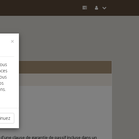
×
vous
nces
vous
os
ns.
inuez
 d'une clause de garantie de passif incluse dans un