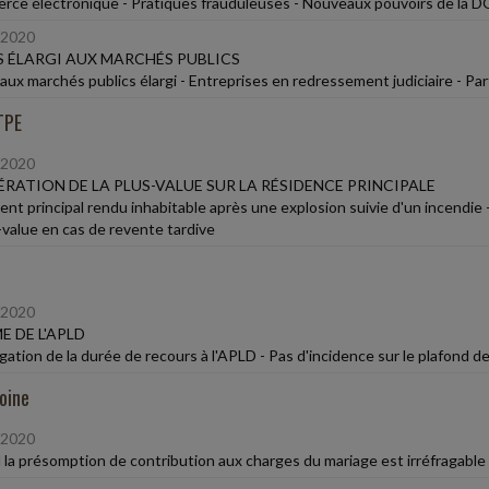
ce électronique - Pratiques frauduleuses - Nouveaux pouvoirs de la
/2020
 ÉLARGI AUX MARCHÉS PUBLICS
aux marchés publics élargi - Entreprises en redressement judiciaire - 
TPE
/2020
RATION DE LA PLUS-VALUE SUR LA RÉSIDENCE PRINCIPALE
nt principal rendu inhabitable après une explosion suivie d'un incendie 
s-value en cas de revente tardive
/2020
E DE L'APLD
gation de la durée de recours à l'APLD - Pas d'incidence sur le plafond de
oine
/2020
la présomption de contribution aux charges du mariage est irréfragable