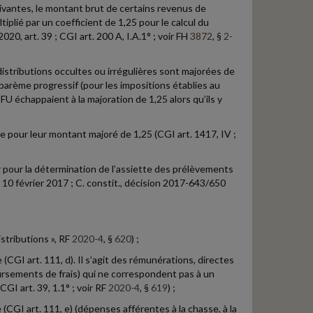
ivantes, le montant brut de certains revenus de
tiplié par un coefficient de 1,25 pour le calcul du
0, art. 39 ; CGI art. 200 A, I.A.1° ; voir FH
3872
, §
2-
distributions occultes ou irrégulières sont majorées de
 barème progressif (pour les impositions établies au
U échappaient à la majoration de 1,25 alors qu’ils y
 pour leur montant majoré de 1,25 (CGI art. 1417, IV ;
r pour la détermination de l’assiette des prélèvements
du 10 février 2017 ; C. constit., décision 2017-643/650
stributions », RF
2020-4
, §
620
) ;
(CGI art. 111, d). Il s’agit des rémunérations, directes
ursements de frais) qui ne correspondent pas à un
GI art. 39, 1.1° ; voir RF
2020-4
, §
619
) ;
CGI art. 111, e) (dépenses afférentes à la chasse, à la