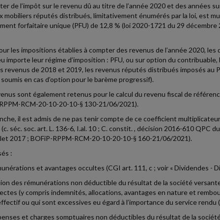
er de l’impôt sur le revenu dû au titre de l’année 2020 et des années su
x mobiliers réputés distribués, limitativement énumérés par la loi, est mul
ment forfaitaire unique (PFU) de 12,8 % (loi 2020-1721 du 29 décembre 202
pour les impositions établies à compter des revenus de l’année 2020, les 
eu importe leur régime d’imposition : PFU, ou sur option du contribuable,
es revenus de 2018 et 2019, les revenus réputés distribués imposés au PF
 soumis en cas d’option pour le barème progressif).
enus sont également retenus pour le calcul du revenu fiscal de référence
RPPM-RCM-20-10-20-10-§ 130-21/06/2021).
nche, il est admis de ne pas tenir compte de ce coefficient multiplicateu
(c. séc. soc. art. L. 136-6, I.al. 10 ; C. constit. , décision 2016-610 QPC 
illet 2017 ; BOFiP-RPPM-RCM-20-10-20-10-§ 160-21/06/2021).
sés :
munérations et avantages occultes (CGI art. 111, c ; voir « Dividendes - Di
ction des rémunérations non déductible du résultat de la société versante 
rectes (y compris indemnités, allocations, avantages en nature et rembo
 effectif ou qui sont excessives eu égard à l’importance du service rendu (C
penses et charges somptuaires non déductibles du résultat de la société (