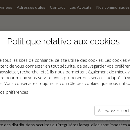
onnées
Adresses utiles
Contact
Les Avocats
Nos communiqués
Politique relative aux cookies
ous les sites de confiance, ce site utilise des cookies. Les cookies 
tent de vous connecter en tout sécurité, de sauvegarder vos préfére
, newsletter, recherche, etc.). Ils nous permettent également de mieux 
s
tre pour mieux vous servir et vous proposer des services adaptés à v
s. Vous conserverez toujours le contrôle des cookies que nous utiliso
ine,Fiscal
vos préférences
s de capitaux mobiliers
ation de 1,25 pour les distributions irrégulières ou occ
Acceptez et cont
istration commente la disposition de la loi de finances pour 2021 qui prév
tte des distributions occultes ou irrégulières lorsqu’elles sont imposées 