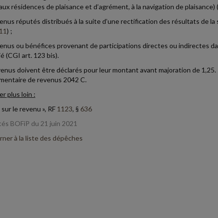
aux résidences de plaisance et d’agrément, à la navigation de plaisance) (CG
enus réputés distribués à la suite d’une rectification des résultats de la 
11
) ;
venus ou bénéfices provenant de participations directes ou indirectes d
ié (CGI art. 123 bis).
enus doivent être déclarés pour leur montant avant majoration de 1,25. I
mentaire de revenus 2042 C.
er plus loin :
 sur le revenu », RF
1123
, §
636
tés BOFiP du 21 juin 2021
ner à la liste des dépêches