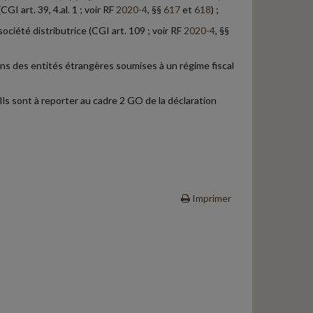
I art. 39, 4.al. 1 ; voir RF
2020-4
, §§
617
et
618
) ;
société distributrice (CGI art. 109 ; voir RF
2020-4
, §§
ans des entités étrangères soumises à un régime fiscal
ls sont à reporter au cadre 2 GO de la déclaration
Imprimer