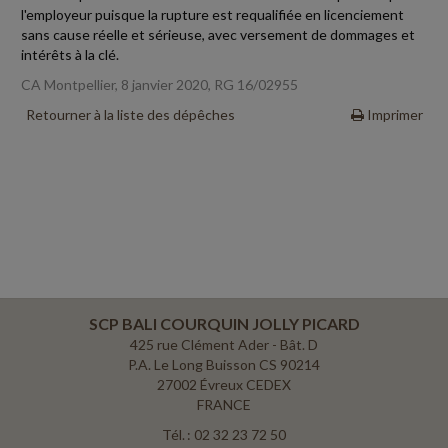
l'employeur puisque la rupture est requalifiée en licenciement
sans cause réelle et sérieuse, avec versement de dommages et
intérêts à la clé.
CA Montpellier, 8 janvier 2020, RG 16/02955
Retourner à la liste des dépêches
Imprimer
SCP BALI COURQUIN JOLLY PICARD
425 rue Clément Ader - Bât. D
P.A. Le Long Buisson CS 90214
27002 Évreux CEDEX
FRANCE
Tél. : 02 32 23 72 50