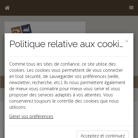
×
Politique relative aux cookies
Comme tous les sites de confiance, ce site utilise des
cookies. Les cookies vous permettent de vous connecter
en tout sécurité, de sauvegarder vos préférences (veille,
Base documentaire
newsletter, recherche, etc.). Ils nous permettent également
de mieux vous connaitre pour mieux vous servir et vous
Dépêches
proposer des services adaptés à vos attentes. Vous
conserverez toujours le contrôle des cookies que nous
utilisons.
j
a
b
Gérer vos préférences
Social
Date: 2020-02-21
RUPTURE CONVENTIONNELLE ANTIDATÉE
Acceptez et continuez