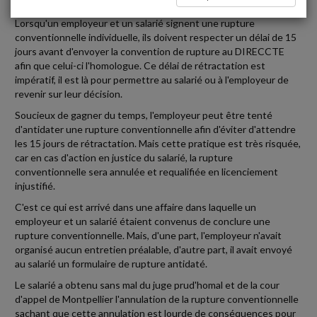
Lorsqu'un employeur et un salarié signent une rupture
conventionnelle individuelle, ils doivent respecter un délai de 15
jours avant d'envoyer la convention de rupture au DIRECCTE
afin que celui-ci l'homologue. Ce délai de rétractation est
impératif, il est là pour permettre au salarié ou à l'employeur de
revenir sur leur décision.
Soucieux de gagner du temps, l'employeur peut être tenté
d'antidater une rupture conventionnelle afin d'éviter d'attendre
les 15 jours de rétractation. Mais cette pratique est très risquée,
car en cas d'action en justice du salarié, la rupture
conventionnelle sera annulée et requalifiée en licenciement
injustifié.
C'est ce qui est arrivé dans une affaire dans laquelle un
employeur et un salarié étaient convenus de conclure une
rupture conventionnelle. Mais, d'une part, l'employeur n'avait
organisé aucun entretien préalable, d'autre part, il avait envoyé
au salarié un formulaire de rupture antidaté.
Le salarié a obtenu sans mal du juge prud'homal et de la cour
d'appel de Montpellier l'annulation de la rupture conventionnelle
sachant que cette annulation est lourde de conséquences pour