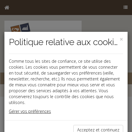
×
Politique relative aux cookies
Comme tous les sites de confiance, ce site utilise des
cookies. Les cookies vous permettent de vous connecter
en tout sécurité, de sauvegarder vos préférences (veille,
Base documentaire
newsletter, recherche, etc.). Ils nous permettent également
de mieux vous connaitre pour mieux vous servir et vous
Dépêches
proposer des services adaptés à vos attentes. Vous
conserverez toujours le contrôle des cookies que nous
utilisons.
j
a
b
Gérer vos préférences
Vie des affaires
Date: 2021-11-23
PROLONGATION À VENIR DES PRÊTS GARANTIS
Acceptez et continuez