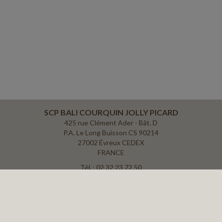
SCP BALI COURQUIN JOLLY PICARD
425 rue Clément Ader - Bât. D
P.A. Le Long Buisson CS 90214
27002 Évreux CEDEX
FRANCE
Tél. : 02 32 23 72 50
Fax : 02 32 28 42 49
ACCUEIL