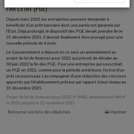
PAR L'ÉTAT (PGE)
Depuis mars 2020, les entreprises peuvent demander à
bénéficier d'un prêt bancaire dont une partie est garantie par
l'État. Déjà prolongé, le dispositif des PGE devait prendre fin le
31 décembre 2021. Il devrait finalement être prorogé pour une
nouvelle période de 6 mois.
Le Gouvernement a déposé en ce sens un amendement au
projet de loi de finances pour 2022 qui prévoit de décaler au
30 juin 2022 la fin des PGE. Pour une entreprise qui souscrirait
un PGE en 2022, comme pour la période antérieure, l'octroi d'un
prêt ne pourra pas s'accompagner d'une réduction des concours
apportés par l'établissement prêteur par rapport à leur niveau au
31 décembre 2021.
Projet de loi de finances pour 2022, n° 4482, amendement AN n°
II-3531 adopté le 12 novembre 2021
Retourner à la liste des dépêches
Imprimer